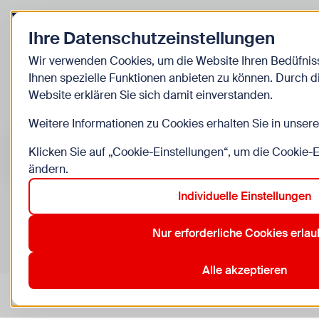
Zurück zur Startseite
Ihre Datenschutzeinstellungen
Kinder
Wir verwenden Cookies, um die Website Ihren Bedüfni
Ihnen spezielle Funktionen anbieten zu können. Durch 
Veranstaltunge
Website erklären Sie sich damit einverstanden.
Weitere Informationen zu Cookies erhalten Sie in unser
Suche im Bereich “Kinder”
Suchen
Klicken Sie auf „Cookie-Einstellungen“, um die Cookie-
ändern.
Individuelle Einstellungen
0
Veranstaltungen in Wien im Bereich “Kinder”
Nur erforderliche Cookies erla
10. Favoriten
12. Meidling
13. Hietzing
19. Döbling
2
Aktive Filter:
Zurücksetzen
Alle akzeptieren