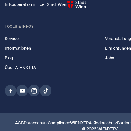
In Kooperation mit der Stadt Wien
TOOLS & INFOS
Service
Veranstaltun
Informationen
Einrichtungen
Blog
Jobs
Über WIENXTRA
AGB
Datenschutz
Compliance
WIENXTRA Kinderschutz
Barrier
© 2026 WIENXTRA