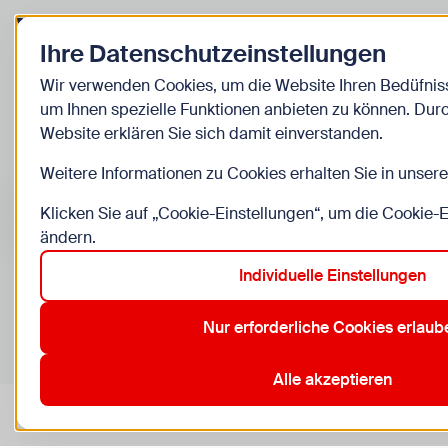
Zurück zur Startseite
Ihre Datenschutzeinstellungen
Kinder
Wir verwenden Cookies, um die Website Ihren Bedüfni
um Ihnen spezielle Funktionen anbieten zu können. Dur
Veranstaltunge
Website erklären Sie sich damit einverstanden.
Weitere Informationen zu Cookies erhalten Sie in unser
Suche im Bereich “Kinder”
Suchen
Klicken Sie auf „Cookie-Einstellungen“, um die Cookie-
ändern.
Individuelle Einstellungen
0
Veranstaltungen in Wien im Bereich “Kinder”
Nur erforderliche Cookies erlaub
10. Favoriten
12. Meidling
13. ORF
19. Döbling
2. Le
Aktive Filter:
Zurücksetzen
Alle akzeptieren