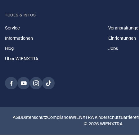
TOOLS & INFOS
Service
Veranstaltunge
Informationen
Einrichtungen
Blog
Jobs
Über WIENXTRA
AGB
Datenschutz
Compliance
WIENXTRA Kinderschutz
Barrieref
© 2026 WIENXTRA