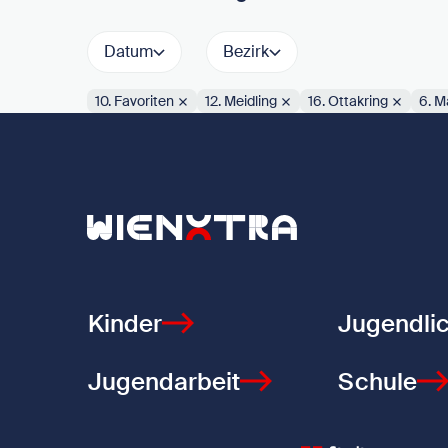
Datum
Bezirk
10. Favoriten
12. Meidling
16. Ottakring
6. Ma
Aktive Filter:
Zurück zur Startseite
Kinder
Jugendli
Jugendarbeit
Schule