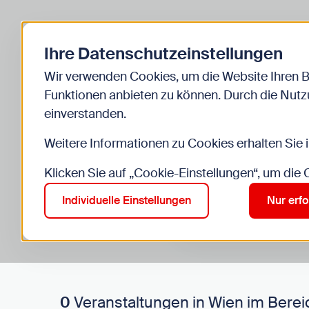
Zurück zur Startseite
Ihre Datenschutzeinstellungen
Start
Kinder
Veranstaltungen
Wir verwenden Cookies, um die Website Ihren 
Funktionen anbieten zu können. Durch die Nutzu
einverstanden.
Weitere Informationen zu Cookies erhalten Sie 
Klicken Sie auf „Cookie-Einstellungen“, um die
Suche im Bereich “Kinde
Suchen
Individuelle Einstellungen
Nur erfo
0
Veranstaltungen in Wien im Berei