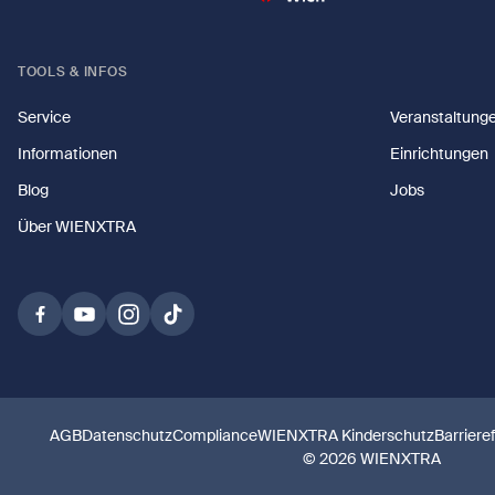
TOOLS & INFOS
Service
Veranstaltung
Informationen
Einrichtungen
Blog
Jobs
Über WIENXTRA
AGB
Datenschutz
Compliance
WIENXTRA Kinderschutz
Barriere
© 2026 WIENXTRA