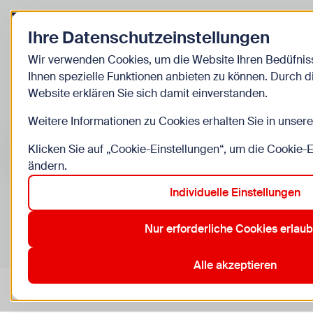
Zurück zur Startseite
Ihre Datenschutzeinstellungen
Kinder
Wir verwenden Cookies, um die Website Ihren Bedüfni
Ihnen spezielle Funktionen anbieten zu können. Durch 
Veranstaltunge
Website erklären Sie sich damit einverstanden.
Weitere Informationen zu Cookies erhalten Sie in unser
Suche im Bereich “Kinder”
Suchen
Klicken Sie auf „Cookie-Einstellungen“, um die Cookie-
ändern.
Individuelle Einstellungen
0
Veranstaltungen in Wien im Bereich “Kinder”
Nur erforderliche Cookies erlau
10. Favoriten
12. Meidling
14. Penzing
19. Döbling
2
Aktive Filter:
Zurücksetzen
Alle akzeptieren