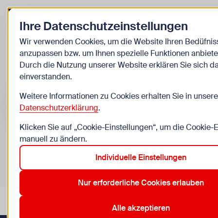
Zurück zur Startseite
Ihre Datenschutzeinstellungen
Kinder
Wir verwenden Cookies, um die Website Ihren Bedüfnis
anzupassen bzw. um Ihnen spezielle Funktionen anbiete
Veranstaltungen
Durch die Nutzung unserer Website erklären Sie sich d
einverstanden.
Suche im Bereich “Kinder”
Suchen
Weitere Informationen zu Cookies erhalten Sie in unsere
Datenschutzerklärung
.
Klicken Sie auf „Cookie-Einstellungen“, um die Cookie-
manuell zu ändern.
0
Veranstaltungen in Wien im Bereich “Kinder”
Individuelle Einstellungen
10. Favoriten
12. Meidling
13. Hietzing
18. Währing
Aktive Filter:
Zurücksetzen
Nur erforderliche Cookies erlauben
Alle akzeptieren