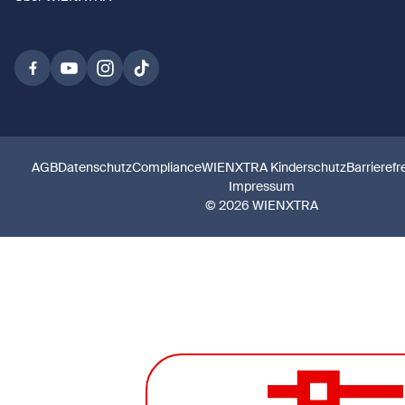
AGB
Datenschutz
Compliance
WIENXTRA Kinderschutz
Barrierefr
Impressum
© 2026 WIENXTRA