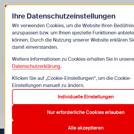
Zurück zur Startseite
Ihre Datenschutzeinstellungen
Kinder
Wir verwenden Cookies, um die Website Ihren Bedüfnis
anzupassen bzw. um Ihnen spezielle Funktionen anbiete
Veranstaltungen
können. Durch die Nutzung unserer Website erklären Si
damit einverstanden.
Suche im Bereich “Kinder”
Suchen
Weitere Informationen zu Cookies erhalten Sie in unsere
Datenschutzerklärung
.
Klicken Sie auf „Cookie-Einstellungen“, um die Cookie-
Einstellungen manuell zu ändern.
0
Veranstaltungen in Wien im Bereich “Kinder”
Individuelle Einstellungen
4 Jahre
10. Favoriten
11. Simmering
16. Ottakring
Aktive Filter:
Zurücksetzen
Nur erforderliche Cookies erlauben
Alle akzeptieren