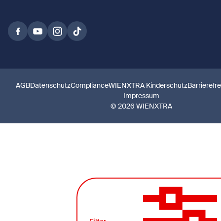
AGB
Datenschutz
Compliance
WIENXTRA Kinderschutz
Barrierefr
Impressum
© 2026 WIENXTRA