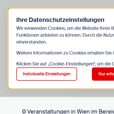
Zurück zur Startseite
Ihre Datenschutzeinstellungen
Start
Kinder
Veranstaltungen
Wir verwenden Cookies, um die Website Ihren 
Funktionen anbieten zu können. Durch die Nutzu
einverstanden.
Weitere Informationen zu Cookies erhalten Sie 
Klicken Sie auf „Cookie-Einstellungen“, um die
Suche im Bereich “Kinde
Suchen
Individuelle Einstellungen
Nur erfo
0
Veranstaltungen in Wien im Berei