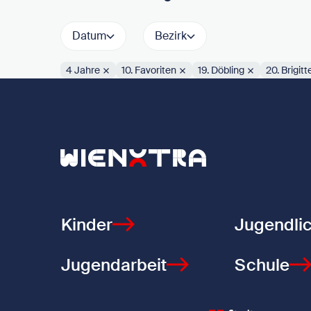
Datum
Bezirk
4 Jahre
10. Favoriten
19. Döbling
20. Brigit
Aktive Filter:
Zurück zur Startseite
Kinder
Jugendli
Jugendarbeit
Schule