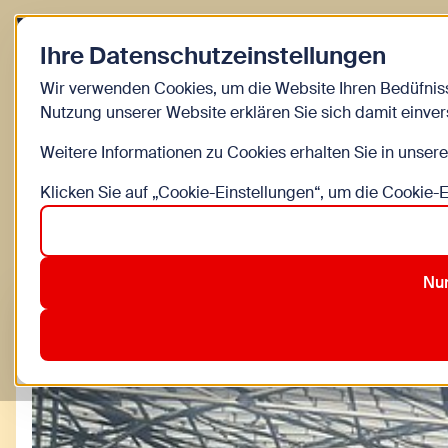
Zurück zur Startseite
Ihre Datenschutzeinstellungen
Kinder
Wir verwenden Cookies, um die Website Ihren Bedüfnis
Nutzung unserer Website erklären Sie sich damit einve
Kinderinfo Blog 
Weitere Informationen zu Cookies erhalten Sie in unser
Klicken Sie auf „Cookie-Einstellungen“, um die Cookie-
Alle
Bewegung
Bildung
DIY
Familienleben
Nur