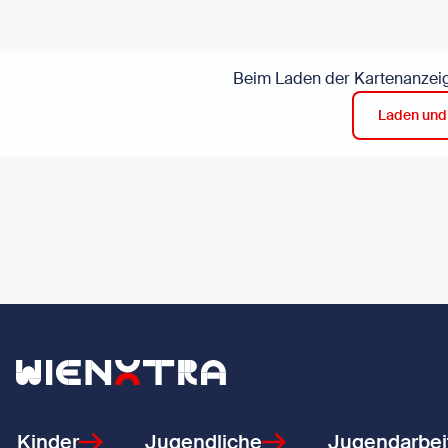
Beim Laden der Kartenanzeig
Laden und
Zurück zur Startseite
Kinder
Jugendliche
Jugendarbei